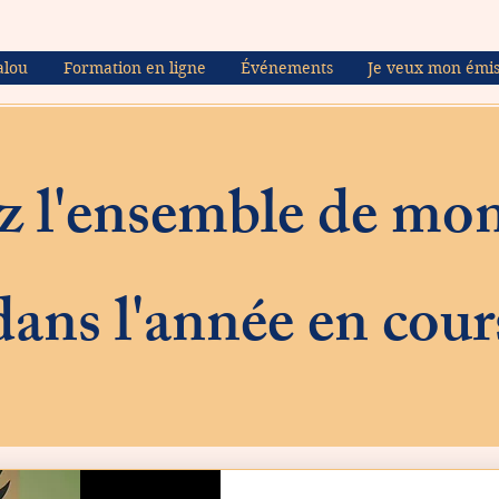
alou
Formation en ligne
Événements
Je veux mon émis
 l'ensemble de mon
dans l'année en cour